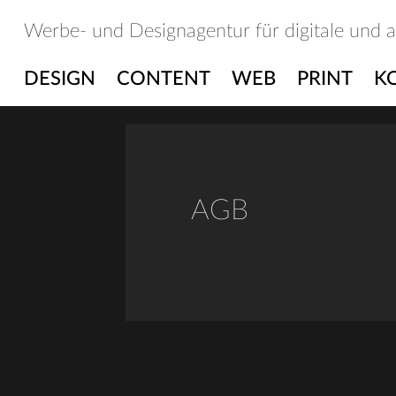
Skip
Werbe- und Designagentur für digitale und 
to
content
DESIGN
CONTENT
WEB
PRINT
K
AGB