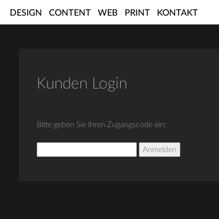
Skip
DESIGN
CONTENT
WEB
PRINT
KONTAKT
to
content
Kunden Login
Bitte geben Sie Ihren Zugangscode ein:
Anmelden