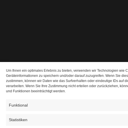
Um Ihnen ein optimales Erlebnis zu bieten, verwenden wir Technologien wie 
Geräteinformationen zu speichern und/oder darauf zuzugreifen. Wenn Sie die
zustimmen, können wir Daten wie das Surfverhalten oder eindeutige IDs auf d
verarbeiten. Wenn Sie Ihre Zustimmung nicht erteilen oder zurückziehen, kö
und Funktionen beeinträchtigt werden.
Funktional
Statistiken