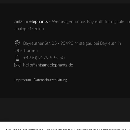
ants
and
elephants
- Werbeagentur aus Bayreuth für digitale u
analoge Medien
Bayreuther Str. 25 · 95490 Mistelgau bei Bayreuth in
Oberfranken
+49 (0) 9279 995-50
hello@antsandelephants.de
Impressum
·
Datenschutzerklärung