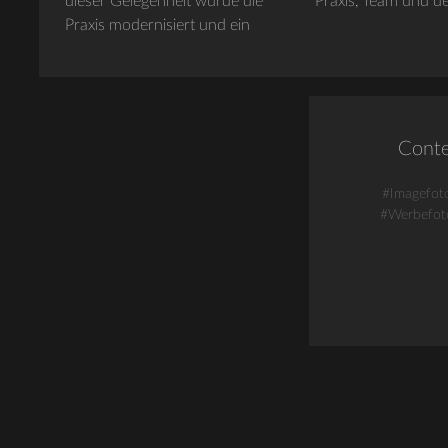
dieser Gelegenheit wurde die
Praxis, Team und d
Praxis modernisiert und ein
Cont
#Imagefoto
#Werbefoto