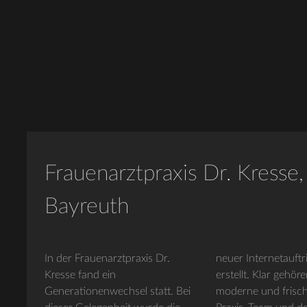
Frauenarztpraxis Dr. Kresse,
Bayreuth
In der Frauenarztpraxis Dr.
neuer Internetauftritt von uns
Kresse fand ein
erstellt. Klar gehören dazu
Generationenwechsel statt. Bei
moderne und frische Bilder von