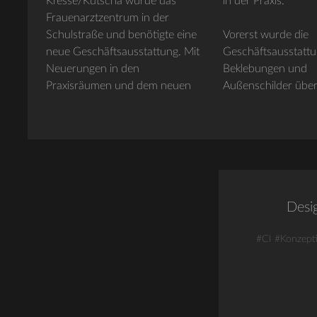
Kresse/Kutscha wurde das
in der Praxis.
Frauenarztzentrum in der
Schulstraße und benötigte eine
Vorerst wurde die
neue Geschäftsausstattung. Mit
Geschäftsausstattun
Neuerungen in den
Beklebungen und
Praxisräumen und dem neuen
Außenschilder über
Desi
#CI
#Konzept