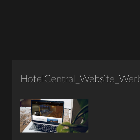
HotelCentral_Website_Wer