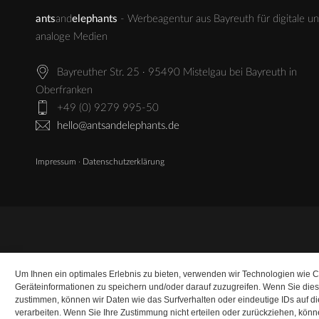
ants
and
elephants
- Werbeagentur aus Bayreuth für digitale u
analoge Medien
Bayreuther Str. 25 · 95490 Mistelgau bei Bayreuth in
Oberfranken
+49 (0) 9279 995-50
hello@antsandelephants.de
Impressum
·
Datenschutzerklärung
Um Ihnen ein optimales Erlebnis zu bieten, verwenden wir Technologien wie 
Geräteinformationen zu speichern und/oder darauf zuzugreifen. Wenn Sie die
zustimmen, können wir Daten wie das Surfverhalten oder eindeutige IDs auf d
verarbeiten. Wenn Sie Ihre Zustimmung nicht erteilen oder zurückziehen, kö