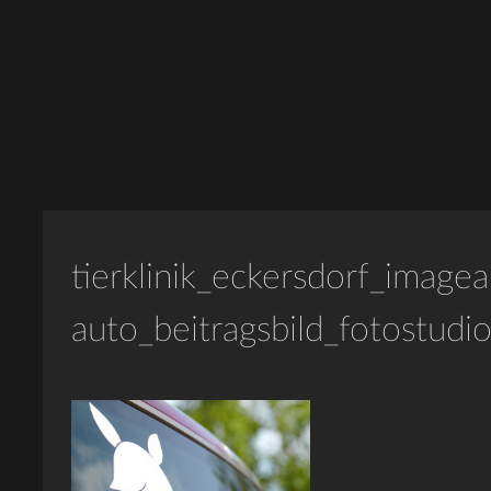
tierklinik_eckersdorf_imag
auto_beitragsbild_fotostudi