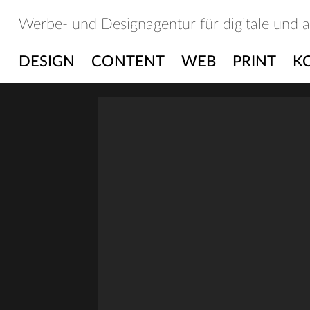
Skip
Werbe- und Designagentur für digitale und 
to
content
DESIGN
CONTENT
WEB
PRINT
K