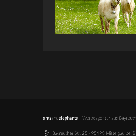
ants
and
elephants
- Werbeagentur aus Bayreuth 
Bayreuther Str. 25 · 95490 Mistelgau bei 