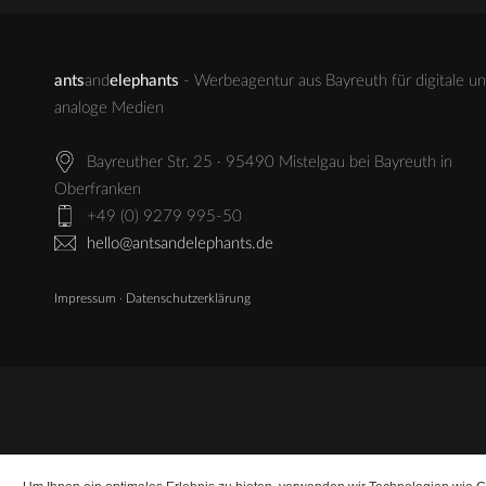
ants
and
elephants
- Werbeagentur aus Bayreuth für digitale u
analoge Medien
Bayreuther Str. 25 · 95490 Mistelgau bei Bayreuth in
Oberfranken
+49 (0) 9279 995-50
hello@antsandelephants.de
Impressum
·
Datenschutzerklärung