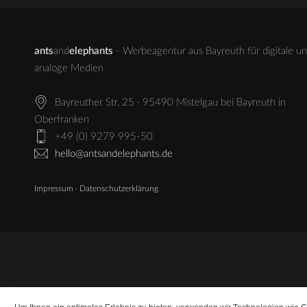
ants
and
elephants
- Werbeagentur aus Bayreuth für digitale u
analoge Medien
Bayreuther Str. 25 · 95490 Mistelgau bei Bayreuth in
Oberfranken
+49 (0) 9279 995-50
hello@antsandelephants.de
Impressum
·
Datenschutzerklärung