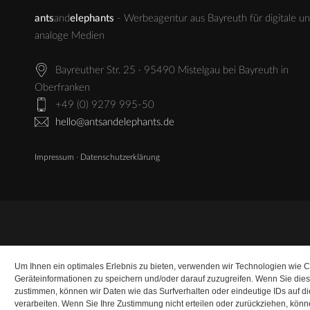
ants
and
elephants
- Werbeagentur aus Bayreuth für digitale u
analoge Medien
Bayreuther Str. 25 · 95490 Mistelgau bei Bayreuth in
Oberfranken
+49 (0) 9279 995-50
hello@antsandelephants.de
Impressum
·
Datenschutzerklärung
Um Ihnen ein optimales Erlebnis zu bieten, verwenden wir Technologien wie 
Geräteinformationen zu speichern und/oder darauf zuzugreifen. Wenn Sie die
zustimmen, können wir Daten wie das Surfverhalten oder eindeutige IDs auf d
verarbeiten. Wenn Sie Ihre Zustimmung nicht erteilen oder zurückziehen, kö