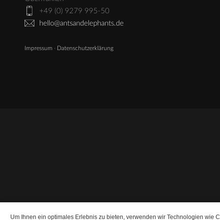
+49 (0) 9279 995-50
hello@antsandelephants.de
Impressum
·
Datenschutzerklärung
Um Ihnen ein optimales Erlebnis zu bieten, verwenden wir Technologien wie 