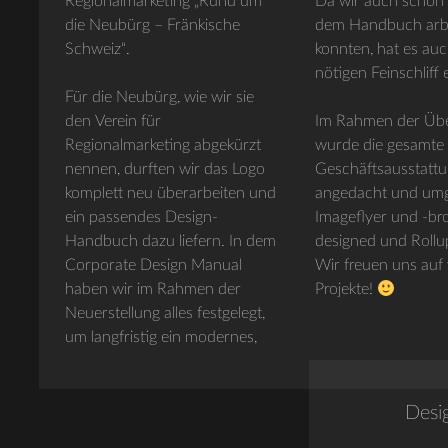
Regionalmarketing „Rund um
Da wir auch schon 
die Neubürg – Fränkische
dem Handbuch arb
Schweiz“.
konnten, hat es au
nötigen Feinschliff 
Für die Neubürg, wie wir sie
den Verein für
Im Rahmen der Übe
Regionalmarketing abgekürzt
wurde die gesamte
nennen, durften wir das Logo
Geschäftsausstatt
komplett neu überarbeiten und
angedacht und umg
ein passendes Design-
Imageflyer und -br
Handbuch dazu liefern. In dem
designed und Rollups
Corporate Design Manual
Wir freuen uns auf 
haben wir im Rahmen der
Projekte!
Neuerstellung alles festgelegt,
um langfristig ein modernes,
Desi