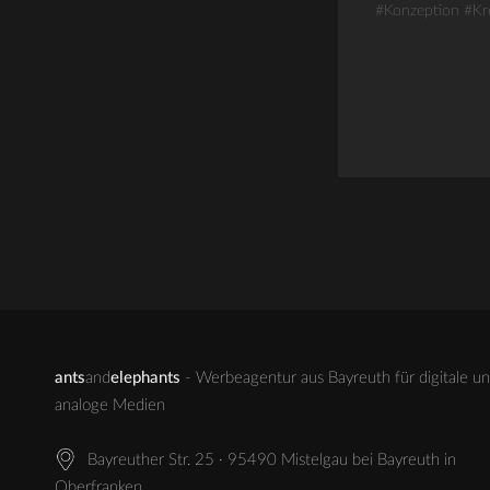
#Konzeption
#Kr
ants
and
elephants
- Werbeagentur aus Bayreuth für digitale u
analoge Medien
Bayreuther Str. 25 · 95490 Mistelgau bei Bayreuth in
Oberfranken