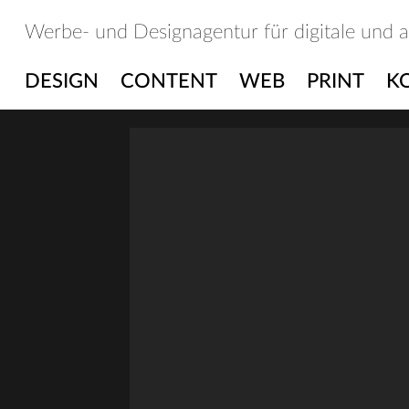
Skip
Werbe- und Designagentur für digitale und 
to
content
DESIGN
CONTENT
WEB
PRINT
K