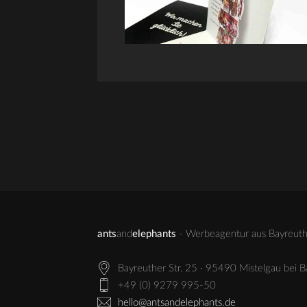
ants
and
elephants
- Werbeagentur aus Bayreuth 
Bayreuther Str. 25 · 95490 Mistelgau bei 
+49 (0) 9279 995-50
hello@antsandelephants.de