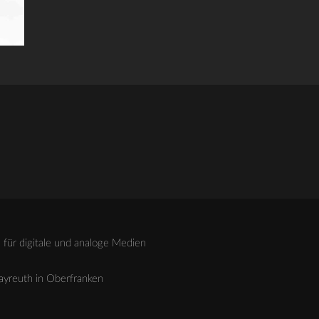
für digitale und analoge Medien
Bayreuth in Oberfranken