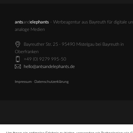
ants
and
elephants
- Werbeagentur aus Bayreuth für digitale u
analoge Medien
Bayreuther Str. 25 · 95490 Mistelgau bei Bayreuth in
Oberfranken
+49 (0) 9279 995-50
hello@antsandelephants.de
Impressum
·
Datenschutzerklärung