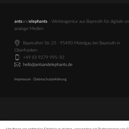
ants
and
elephants
- Werbeagentur aus Bayreuth für digitale u
analoge Medien
Bayreuther Str. 25 · 95490 Mistelgau bei Bayreuth in
Oberfranken
+49 (0) 9279 995-50
hello@antsandelephants.de
Impressum
·
Datenschutzerklärung