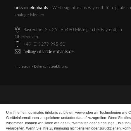
ants
and
elephants
- Werbeagentur aus Bayreuth für digitale u
analoge Medien
Bayreuther Str. 25 · 95490 Mistelgau bei Bayreuth in
Oberfranken
+49 (0) 9279 995-50
hello@antsandelephants.de
Impressum
·
Datenschutzerklärung
Um Ihnen ein optimales Erlebnis zu bieten, verwenden wir Technologien wie 
Geräteinformationen zu speichern und/oder darauf zuzugreifen. Wenn Sie die
zustimmen, können wir Daten wie das Surfverhalten oder eindeutige IDs auf d
verarbeiten. Wenn Sie Ihre Zustimmung nicht erteilen oder zurückziehen, kö