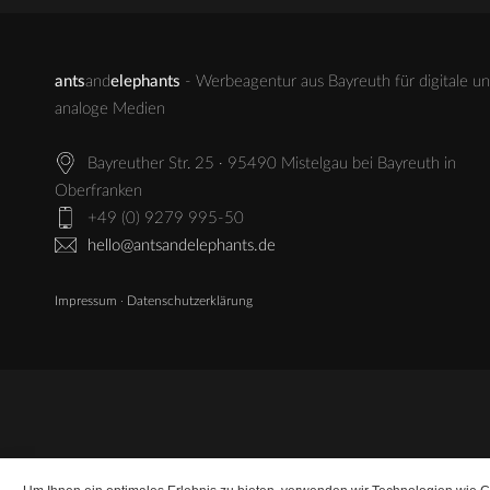
ants
and
elephants
- Werbeagentur aus Bayreuth für digitale u
analoge Medien
Bayreuther Str. 25 · 95490 Mistelgau bei Bayreuth in
Oberfranken
+49 (0) 9279 995-50
hello@antsandelephants.de
Impressum
·
Datenschutzerklärung