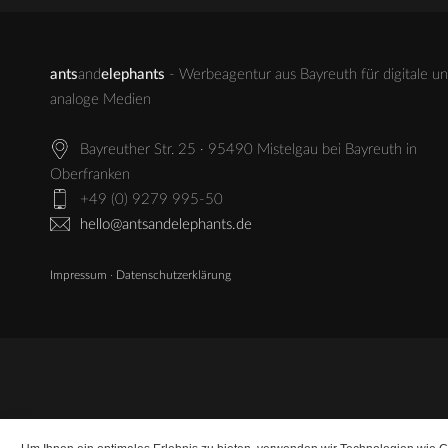
ants
and
elephants
- Werbeagentur aus Bayreuth für digitale u
analoge Medien
Bayreuther Str. 25 · 95490 Mistelgau bei Bayreuth in
Oberfranken
+49 (0) 9279 995-50
hello@antsandelephants.de
Impressum
·
Datenschutzerklärung