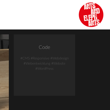
Code
#CMS
#Responsive
#Webdesign
#Webentwicklung
#Website
#WordPress