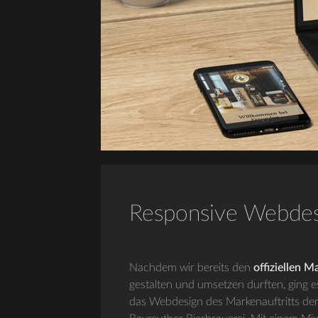
Responsive Webdesi
Nachdem wir bereits den
offiziellen 
gestalten und umsetzen durften, ging e
das Webdesign des Markenauftritts de