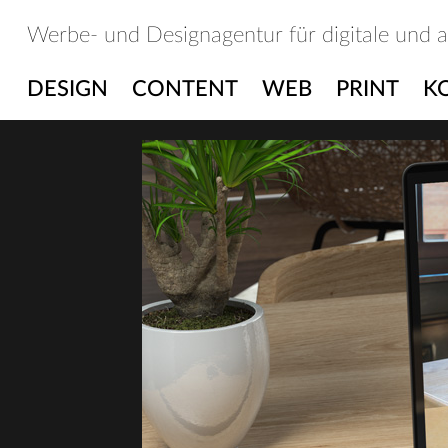
Skip
Werbe- und Designagentur für digitale und 
to
content
DESIGN
CONTENT
WEB
PRINT
K