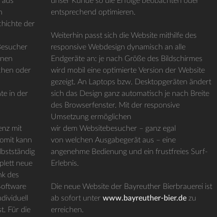
 aus
unser Kunde so die Erfolge beobachten oder
n
entsprechend optimieren.
chichte der
Weiterhin passt sich die Website mithilfe des
 Besucher
responsive Webdesign dynamisch an alle
enen
Endgeräte an: je nach Größe des Bildschirmes
uchen oder
wird mobil eine optimierte Version der Website
gezeigt. An Laptops bzw. Desktopgeräten ändert
te in der
sich das Design ganz automatisch je nach Breite
des Browserfenster. Mit der responsive
Umsetzung ermöglichen
enz mit
wir dem Websitebesucher – ganz egal
Somit kann
von welchen Ausgabegerät aus – eine
lbstständig
angenehme Bedienung und ein frustfreies Surf-
plett neue
Erlebnis.
nk des
 Software
Die neue Website der Bayreuther Bierbrauerei ist
dividuell
ab sofort unter
www.bayreuther-bier.de
zu
. Für die
erreichen.