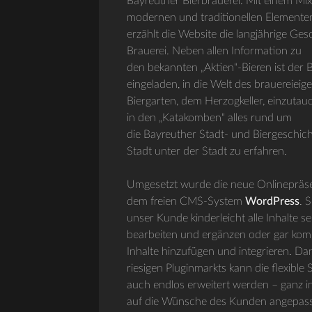
Bayreuther Bierbrauerei. Mit einem Mix
modernen und traditionellen Elemente
erzählt die Website die langjährige Ges
Brauerei. Neben allen Information zu
den bekannten „Aktien“-Bieren ist der
eingeladen, in die Welt des brauereieig
Biergarten, dem Herzogkeller, einzuta
in den „Katakomben“ alles rund um
die Bayreuther Stadt- und Biergeschich
Stadt unter der Stadt zu erfahren.
Umgesetzt wurde die neue Onlinepräs
dem freien CMS-System
WordPress
. 
unser Kunde kinderleicht alle Inhalte se
bearbeiten und ergänzen oder gar kom
Inhalte hinzufügen und integrieren. Da
riesigen Pluginmarkts kann die flexible
auch endlos erweitert werden – ganz in
auf die Wünsche des Kunden angepasst