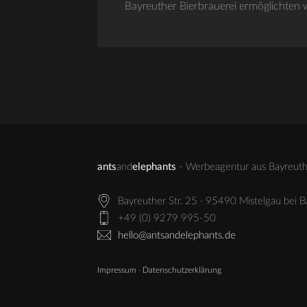
Bayreuther Bierbrauerei ermöglichten w
ants
and
elephants
- Werbeagentur aus Bayreuth 
Bayreuther Str. 25 · 95490 Mistelgau bei 
+49 (0) 9279 995-50
hello@antsandelephants.de
Impressum
·
Datenschutzerklärung