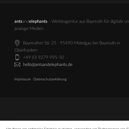
ants
and
elephants
- Werbeagentur aus Bayreuth für digitale u
analoge Medien
Bayreuther Str. 25 · 95490 Mistelgau bei Bayreuth in
Oberfranken
+49 (0) 9279 995-50
hello@antsandelephants.de
Impressum
·
Datenschutzerklärung