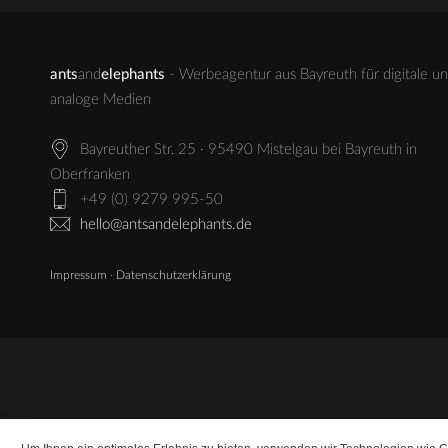
ants
and
elephants
- Werbeagentur aus Bayreuth für digitale u
analoge Medien
Bayreuther Str. 25 · 95490 Mistelgau bei Bayreuth in
Oberfranken
+49 (0) 9279 995-50
hello@antsandelephants.de
Impressum
·
Datenschutzerklärung