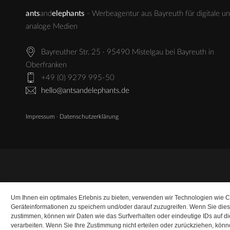
ants
and
elephants
- Werbeagentur aus Bayreuth für digitale u
analoge Medien
Bayreuther Str. 25 · 95490 Mistelgau bei Bayreuth in
Oberfranken
+49 (0) 9279 995-50
hello@antsandelephants.de
Impressum
·
Datenschutzerklärung
Um Ihnen ein optimales Erlebnis zu bieten, verwenden wir Technologien wie 
Geräteinformationen zu speichern und/oder darauf zuzugreifen. Wenn Sie die
zustimmen, können wir Daten wie das Surfverhalten oder eindeutige IDs auf d
verarbeiten. Wenn Sie Ihre Zustimmung nicht erteilen oder zurückziehen, kö