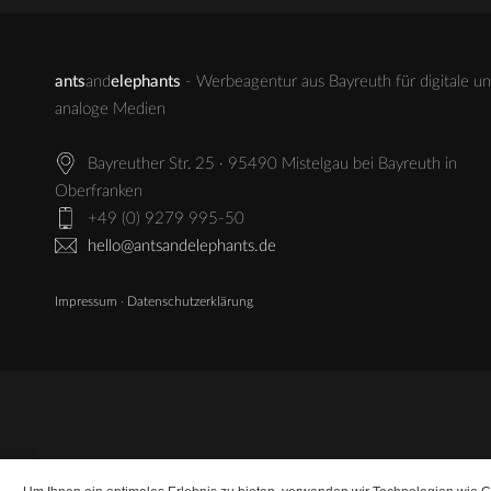
ants
and
elephants
- Werbeagentur aus Bayreuth für digitale u
analoge Medien
Bayreuther Str. 25 · 95490 Mistelgau bei Bayreuth in
Oberfranken
+49 (0) 9279 995-50
hello@antsandelephants.de
Impressum
·
Datenschutzerklärung