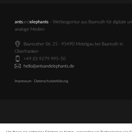
ants
and
elephants
- Werbeagentur aus Bayreuth für digitale u
analoge Medien
Bayreuther Str. 25 · 95490 Mistelgau bei Bayreuth in
Oberfranken
+49 (0) 9279 995-50
hello@antsandelephants.de
Impressum
·
Datenschutzerklärung