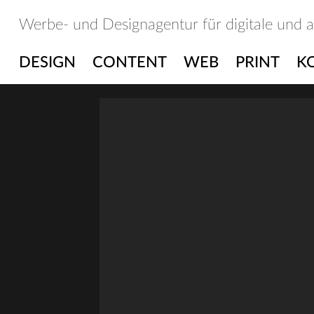
Skip
Werbe- und Designagentur für digitale und 
to
content
DESIGN
CONTENT
WEB
PRINT
K