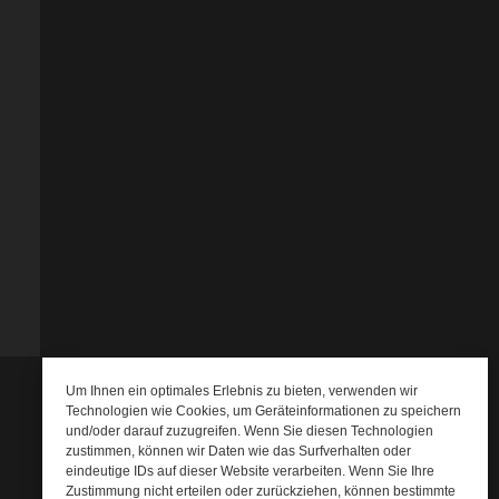
Um Ihnen ein optimales Erlebnis zu bieten, verwenden wir
Technologien wie Cookies, um Geräteinformationen zu speichern
und/oder darauf zuzugreifen. Wenn Sie diesen Technologien
zustimmen, können wir Daten wie das Surfverhalten oder
eindeutige IDs auf dieser Website verarbeiten. Wenn Sie Ihre
Zustimmung nicht erteilen oder zurückziehen, können bestimmte