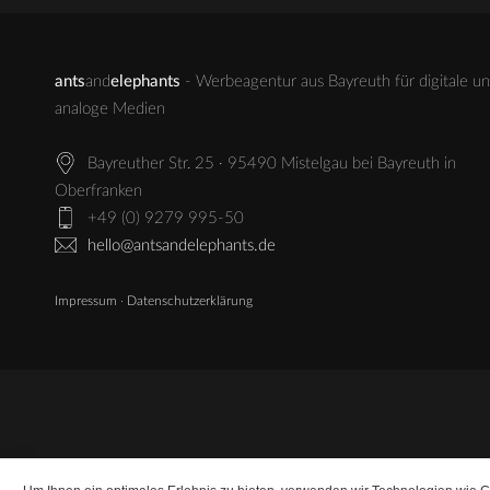
ants
and
elephants
- Werbeagentur aus Bayreuth für digitale u
analoge Medien
Bayreuther Str. 25 · 95490 Mistelgau bei Bayreuth in
Oberfranken
+49 (0) 9279 995-50
hello@antsandelephants.de
Impressum
·
Datenschutzerklärung