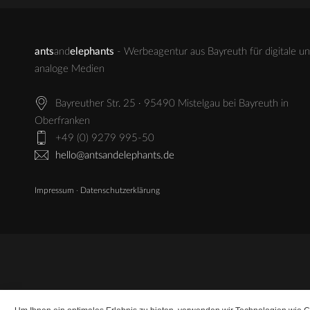
ants
and
elephants
- Werbeagentur aus Bayreuth für digitale u
analoge Medien
Bayreuther Str. 25 · 95490 Mistelgau bei Bayreuth in
Oberfranken
+49 (0) 9279 995-50
hello@antsandelephants.de
Impressum
·
Datenschutzerklärung