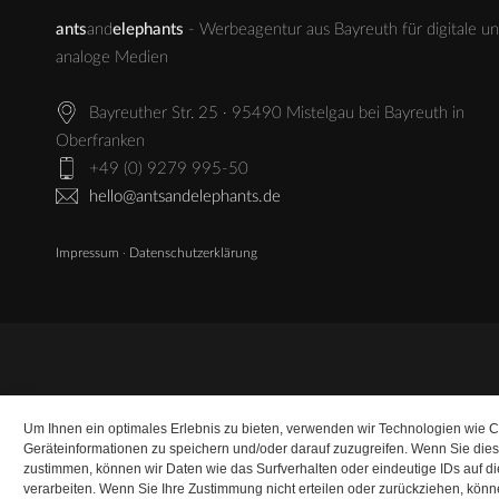
ants
and
elephants
- Werbeagentur aus Bayreuth für digitale u
analoge Medien
Bayreuther Str. 25 · 95490 Mistelgau bei Bayreuth in
Oberfranken
+49 (0) 9279 995-50
hello@antsandelephants.de
Impressum
·
Datenschutzerklärung
Um Ihnen ein optimales Erlebnis zu bieten, verwenden wir Technologien wie 
Geräteinformationen zu speichern und/oder darauf zuzugreifen. Wenn Sie die
zustimmen, können wir Daten wie das Surfverhalten oder eindeutige IDs auf d
verarbeiten. Wenn Sie Ihre Zustimmung nicht erteilen oder zurückziehen, kö