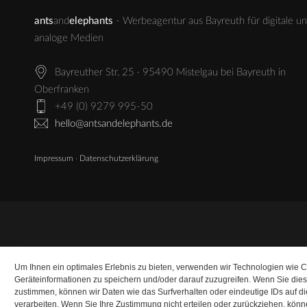
ants
and
elephants
- Werbeagentur aus Bayreuth für digitale u
analoge Medien
Bayreuther Str. 25 · 95490 Mistelgau bei Bayreuth in
Oberfranken
+49 (0) 9279 995-50
hello@antsandelephants.de
Impressum
·
Datenschutzerklärung
Um Ihnen ein optimales Erlebnis zu bieten, verwenden wir Technologien wie 
Geräteinformationen zu speichern und/oder darauf zuzugreifen. Wenn Sie die
zustimmen, können wir Daten wie das Surfverhalten oder eindeutige IDs auf d
verarbeiten. Wenn Sie Ihre Zustimmung nicht erteilen oder zurückziehen, kö