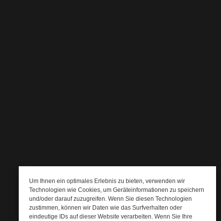
Um Ihnen ein optimales Erlebnis zu bieten, verwenden wir
Technologien wie Cookies, um Geräteinformationen zu speichern
und/oder darauf zuzugreifen. Wenn Sie diesen Technologien
zustimmen, können wir Daten wie das Surfverhalten oder
eindeutige IDs auf dieser Website verarbeiten. Wenn Sie Ihre