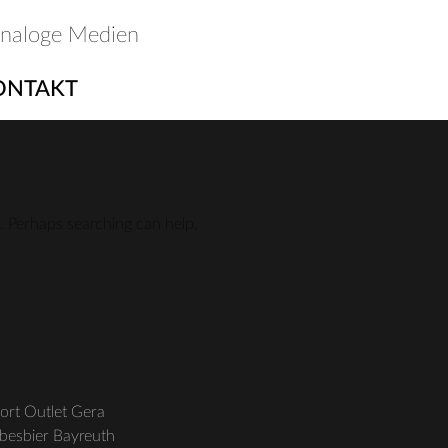
analoge Medien
ONTAKT
r. Perhaps searching can help.
ort Outlet Gera
ebesbier Bayreuth