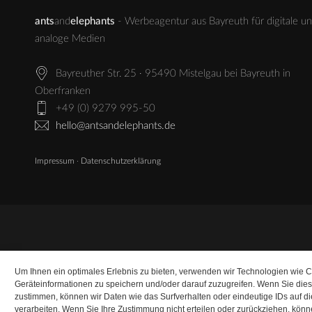
ants
and
elephants
- Werbeagentur aus Bayreuth für digitale u
analoge Medien
Bayreuther Str. 25 · 95490 Mistelgau bei Bayreuth in
Oberfranken
+49 (0) 9279 995-50
hello@antsandelephants.de
Impressum
·
Datenschutzerklärung
Um Ihnen ein optimales Erlebnis zu bieten, verwenden wir Technologien wie 
Geräteinformationen zu speichern und/oder darauf zuzugreifen. Wenn Sie die
zustimmen, können wir Daten wie das Surfverhalten oder eindeutige IDs auf d
verarbeiten. Wenn Sie Ihre Zustimmung nicht erteilen oder zurückziehen, kö