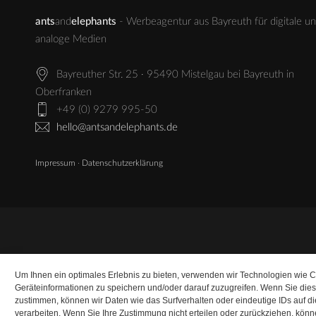
ants
and
elephants
- Werbeagentur aus Bayreuth für digitale u
analoge Medien
Bayreuther Str. 25 · 95490 Mistelgau bei Bayreuth in
Oberfranken
+49 (0) 9279 995-50
hello@antsandelephants.de
Impressum
·
Datenschutzerklärung
Um Ihnen ein optimales Erlebnis zu bieten, verwenden wir Technologien wie 
Geräteinformationen zu speichern und/oder darauf zuzugreifen. Wenn Sie die
zustimmen, können wir Daten wie das Surfverhalten oder eindeutige IDs auf d
verarbeiten. Wenn Sie Ihre Zustimmung nicht erteilen oder zurückziehen, kö