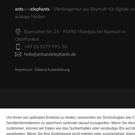
ants
and
elephants
- Werbeagentur aus Bayreuth für digitale u
analoge Medien
Bayreuther Str. 25 · 95490 Mistelgau bei Bayreuth in
Oberfranken
+49 (0) 9279 995-50
hello@antsandelephants.de
Impressum
·
Datenschutzerklärung
Um Ihnen ein optimales Erlebnis zu bieten, verwenden wir Technologien wie 
Geräteinformationen zu speichern und/oder darauf zuzugreifen. Wenn Sie die
zustimmen, können wir Daten wie das Surfverhalten oder eindeutige IDs auf d
verarbeiten. Wenn Sie Ihre Zustimmung nicht erteilen oder zurückziehen, kö