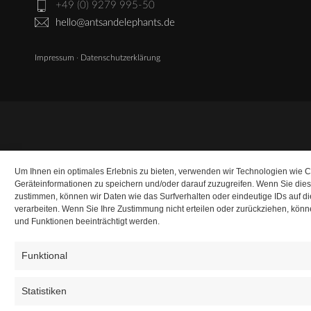
+49 (0) 9279 995-50
hello@antsandelephants.de
Impressum
·
Datenschutzerklärung
Um Ihnen ein optimales Erlebnis zu bieten, verwenden wir Technologien wie 
Geräteinformationen zu speichern und/oder darauf zuzugreifen. Wenn Sie die
zustimmen, können wir Daten wie das Surfverhalten oder eindeutige IDs auf d
verarbeiten. Wenn Sie Ihre Zustimmung nicht erteilen oder zurückziehen, kö
und Funktionen beeinträchtigt werden.
Funktional
Statistiken