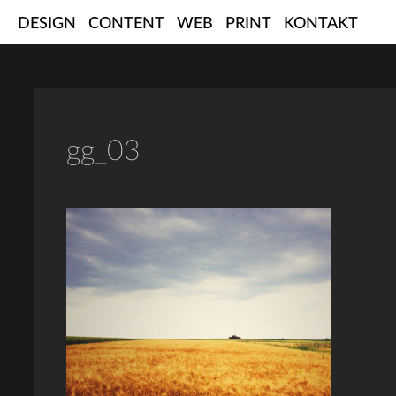
Skip
DESIGN
CONTENT
WEB
PRINT
KONTAKT
to
content
gg_03