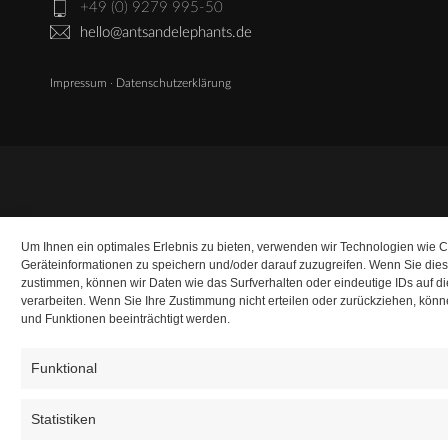
+49 (0) 9279 995-50
hello@antsandelephants.de
Impressum
·
Datenschutzerklärung
Um Ihnen ein optimales Erlebnis zu bieten, verwenden wir Technologien wie 
Geräteinformationen zu speichern und/oder darauf zuzugreifen. Wenn Sie die
zustimmen, können wir Daten wie das Surfverhalten oder eindeutige IDs auf d
verarbeiten. Wenn Sie Ihre Zustimmung nicht erteilen oder zurückziehen, kö
und Funktionen beeinträchtigt werden.
Funktional
Statistiken