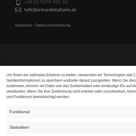
+49 (0) 9279 995-50
hello@antsandelephants.de
Impressum
·
Datenschutzerklärung
Um Ihnen ein optimales Erlebnis zu bieten, verwenden wir Technologien wie 
Geräteinformationen zu speichern und/oder darauf zuzugreifen. Wenn Sie die
zustimmen, können wir Daten wie das Surfverhalten oder eindeutige IDs auf d
verarbeiten. Wenn Sie Ihre Zustimmung nicht erteilen oder zurückziehen, kö
und Funktionen beeinträchtigt werden.
Funktional
Statistiken