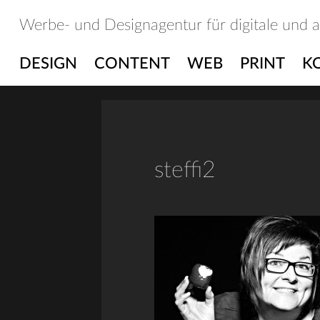
Skip
Werbe- und Designagentur für digitale und 
to
content
DESIGN
CONTENT
WEB
PRINT
K
steffi2