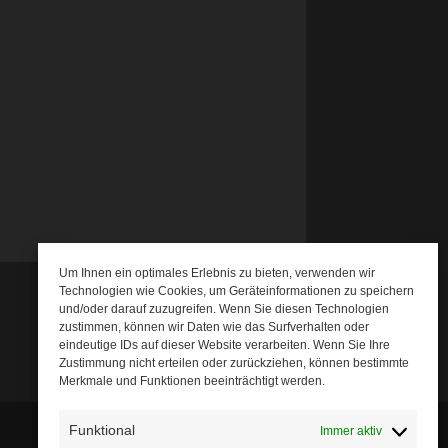
Um Ihnen ein optimales Erlebnis zu bieten, verwenden wir
Technologien wie Cookies, um Geräteinformationen zu speichern
und/oder darauf zuzugreifen. Wenn Sie diesen Technologien
zustimmen, können wir Daten wie das Surfverhalten oder
eindeutige IDs auf dieser Website verarbeiten. Wenn Sie Ihre
Zustimmung nicht erteilen oder zurückziehen, können bestimmte
Merkmale und Funktionen beeinträchtigt werden.
Funktional
Immer aktiv