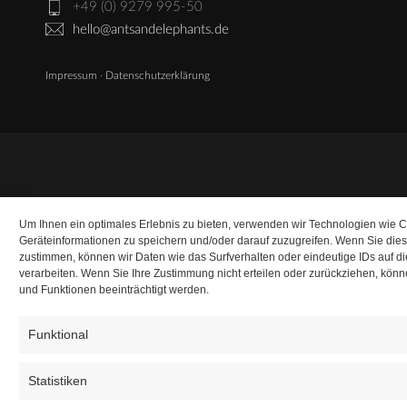
+49 (0) 9279 995-50
hello@antsandelephants.de
Impressum
·
Datenschutzerklärung
Um Ihnen ein optimales Erlebnis zu bieten, verwenden wir Technologien wie 
Geräteinformationen zu speichern und/oder darauf zuzugreifen. Wenn Sie die
zustimmen, können wir Daten wie das Surfverhalten oder eindeutige IDs auf d
verarbeiten. Wenn Sie Ihre Zustimmung nicht erteilen oder zurückziehen, kö
und Funktionen beeinträchtigt werden.
Funktional
Statistiken