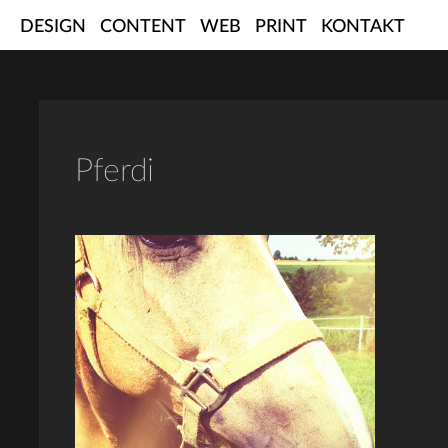
Skip
DESIGN
CONTENT
WEB
PRINT
KONTAKT
to
content
Pferdi