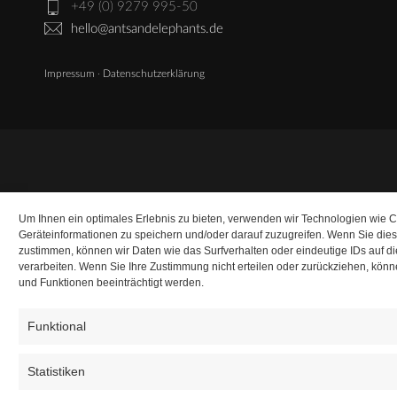
+49 (0) 9279 995-50
hello@antsandelephants.de
Impressum
·
Datenschutzerklärung
Um Ihnen ein optimales Erlebnis zu bieten, verwenden wir Technologien wie 
Geräteinformationen zu speichern und/oder darauf zuzugreifen. Wenn Sie die
zustimmen, können wir Daten wie das Surfverhalten oder eindeutige IDs auf d
verarbeiten. Wenn Sie Ihre Zustimmung nicht erteilen oder zurückziehen, kö
und Funktionen beeinträchtigt werden.
Funktional
Statistiken