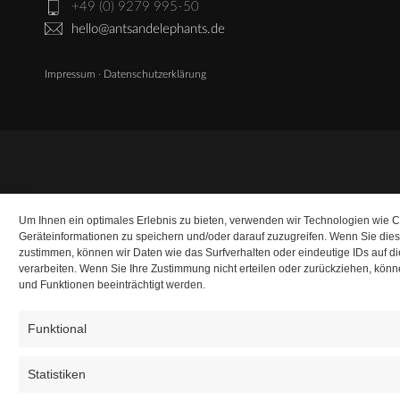
+49 (0) 9279 995-50
hello@antsandelephants.de
Impressum
·
Datenschutzerklärung
Um Ihnen ein optimales Erlebnis zu bieten, verwenden wir Technologien wie 
Geräteinformationen zu speichern und/oder darauf zuzugreifen. Wenn Sie die
zustimmen, können wir Daten wie das Surfverhalten oder eindeutige IDs auf d
verarbeiten. Wenn Sie Ihre Zustimmung nicht erteilen oder zurückziehen, kö
und Funktionen beeinträchtigt werden.
Funktional
Statistiken