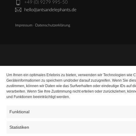
+49 (0) 9279 995-50
hello@antsandelephants.de
Impressum
·
Datenschutzerklärung
Um Ihnen ein optimales Erlebnis zu bieten, verwenden wir Technologien wie 
Geräteinformationen zu speichern und/oder darauf zuzugreifen. Wenn Sie die
zustimmen, können wir Daten wie das Surfverhalten oder eindeutige IDs auf d
verarbeiten. Wenn Sie Ihre Zustimmung nicht erteilen oder zurückziehen, kö
und Funktionen beeinträchtigt werden.
Funktional
Statistiken