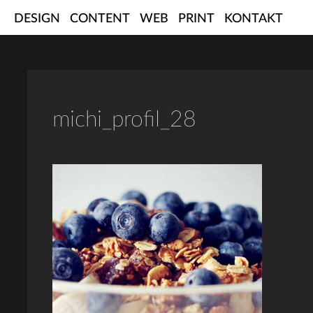
Skip
DESIGN
CONTENT
WEB
PRINT
KONTAKT
to
content
michi_profil_28