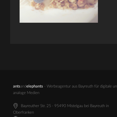
ants
and
elephants
- Werbeagentur aus Bayreuth für digitale u
analoge Medien
Bayreuther Str. 25 · 95490 Mistelgau bei Bayreuth in
Oberfranken