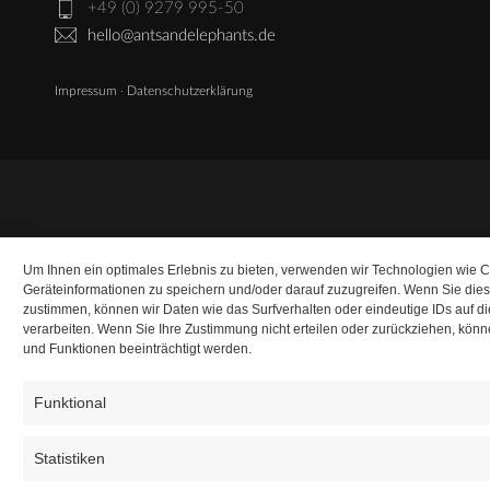
+49 (0) 9279 995-50
hello@antsandelephants.de
Impressum
·
Datenschutzerklärung
Um Ihnen ein optimales Erlebnis zu bieten, verwenden wir Technologien wie 
Geräteinformationen zu speichern und/oder darauf zuzugreifen. Wenn Sie die
zustimmen, können wir Daten wie das Surfverhalten oder eindeutige IDs auf d
verarbeiten. Wenn Sie Ihre Zustimmung nicht erteilen oder zurückziehen, kö
und Funktionen beeinträchtigt werden.
Funktional
Statistiken