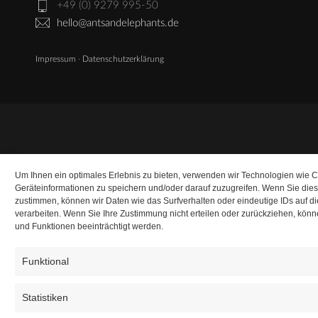
+49 (0) 9279 995-50
hello@antsandelephants.de
Impressum
·
Datenschutzerklärung
Um Ihnen ein optimales Erlebnis zu bieten, verwenden wir Technologien wie 
Geräteinformationen zu speichern und/oder darauf zuzugreifen. Wenn Sie die
zustimmen, können wir Daten wie das Surfverhalten oder eindeutige IDs auf d
verarbeiten. Wenn Sie Ihre Zustimmung nicht erteilen oder zurückziehen, kö
und Funktionen beeinträchtigt werden.
Funktional
Statistiken