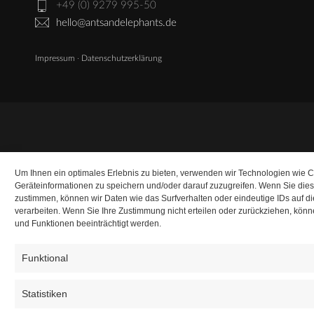
+49 (0) 9279 995-50
hello@antsandelephants.de
Impressum
·
Datenschutzerklärung
Um Ihnen ein optimales Erlebnis zu bieten, verwenden wir Technologien wie 
Geräteinformationen zu speichern und/oder darauf zuzugreifen. Wenn Sie die
zustimmen, können wir Daten wie das Surfverhalten oder eindeutige IDs auf d
verarbeiten. Wenn Sie Ihre Zustimmung nicht erteilen oder zurückziehen, kö
und Funktionen beeinträchtigt werden.
Funktional
Statistiken