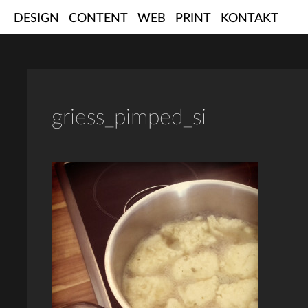
Skip
DESIGN
CONTENT
WEB
PRINT
KONTAKT
to
content
griess_pimped_si