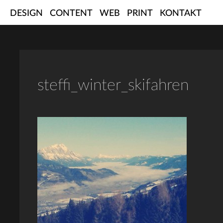
Skip
DESIGN
CONTENT
WEB
PRINT
KONTAKT
to
content
steffi_winter_skifahren