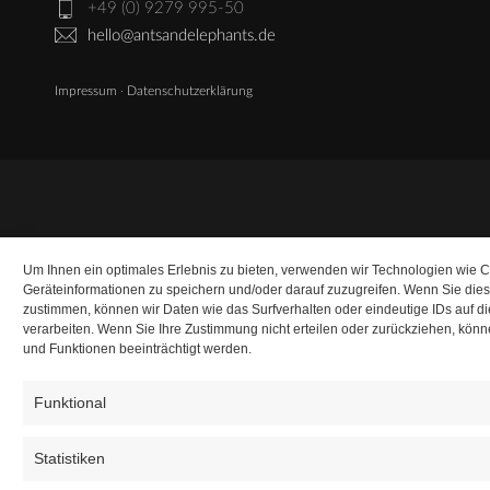
+49 (0) 9279 995-50
hello@antsandelephants.de
Impressum
·
Datenschutzerklärung
Um Ihnen ein optimales Erlebnis zu bieten, verwenden wir Technologien wie 
Geräteinformationen zu speichern und/oder darauf zuzugreifen. Wenn Sie die
zustimmen, können wir Daten wie das Surfverhalten oder eindeutige IDs auf d
verarbeiten. Wenn Sie Ihre Zustimmung nicht erteilen oder zurückziehen, kö
und Funktionen beeinträchtigt werden.
Funktional
Statistiken