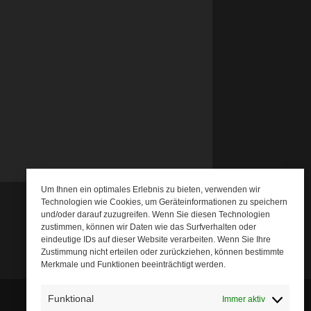
Um Ihnen ein optimales Erlebnis zu bieten, verwenden wir
Technologien wie Cookies, um Geräteinformationen zu speichern
und/oder darauf zuzugreifen. Wenn Sie diesen Technologien
zustimmen, können wir Daten wie das Surfverhalten oder
eindeutige IDs auf dieser Website verarbeiten. Wenn Sie Ihre
Zustimmung nicht erteilen oder zurückziehen, können bestimmte
Merkmale und Funktionen beeinträchtigt werden.
Funktional
Immer aktiv