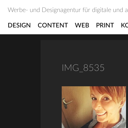
Skip
Werbe- und Designagentur für digitale und 
to
content
DESIGN
CONTENT
WEB
PRINT
K
IMG_8535