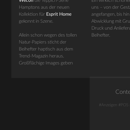
Wecon
die Teppich-Serie
Ein wirklich schöne
Hamptons aus der neuen
uns – von der Gest
Kollektion für
Esprit Home
angefangen, bis hin
gekonnt in Szene.
Abwicklung mit Gru
Druck und Anliefer
Allein schon wegen des tollen
Beihefter.
Natur-Papiers sticht der
Beihefter haptisch aus dem
Trend-Magazin heraus.
Großflächige Images geben
Cont
#Anzeigen
#POS