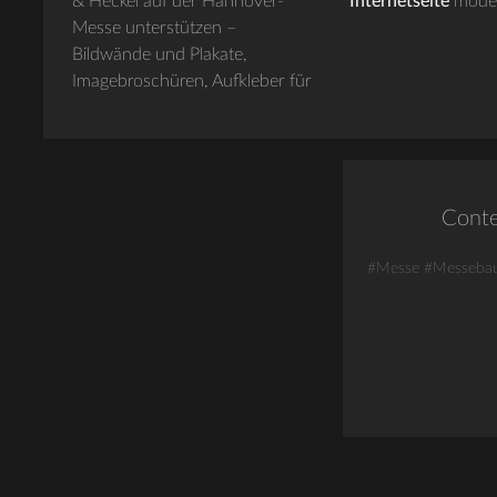
& Heckel auf der Hannover-
Internetseite
modern
Messe unterstützen –
Bildwände und Plakate,
Imagebroschüren, Aufkleber für
Cont
#Messe
#Messeba