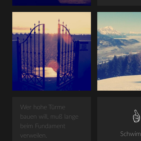
Wer hohe Türme
bauen will, muß lange
beim Fundament
Schwi
verweilen.