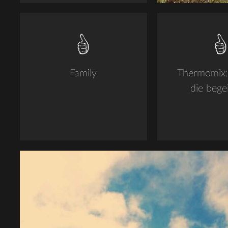
Family
Thermomix: 
die begei