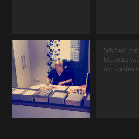
Schifoan is d
leibanste, wa
nur vorsteuin