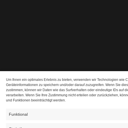
Um Ihnen ein optimales Erlebnis zu bieten, verwenden wir Technologien wie 
Geräteinformationen zu speichern und/oder darauf zuzugreifen. Wenn Sie die
zustimmen, können wir Daten wie das Surfverhalten oder eindeutige IDs auf d
verarbeiten. Wenn Sie Ihre Zustimmung nicht erteilen oder zurückziehen, kö
und Funktionen beeinträchtigt werden.
Funktional